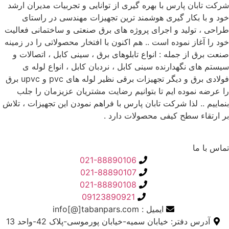
شرکت تابان پارس با بهره گیری از توانایی و تجربیات مدیران ارشد
خود و با بکار گیری هوشمند ترین تجهیزات مهندسی در راستای
طراحی ، تولید و اجرای پروژه های برق صنعتی و ساختمانی فعالیت
خود را آغاز نموده است .. هم اکنون با افتخار محصولاتی را در زمینه
صنعت برق از جمله : انواع تابلوهای برق ، سینی کابل ، اتصالات و
سیستم های نگهدارنده سینی کابل ، نردبان کابل ، انواع لوله ی
فولادی برق و دیگر تجهیزات برقی نظیر لوله های pvc و upvc برق
را عرضه نموده ایم تا بتوانیم رضایت مشتریان عزیزمان را جلب
بنماییم .. لذا شرکت تابان پارس با فراهم نمودن این تجهیزات ، تلاش
بر ارتقاء سطح کیفی محصولات دارد .
تماس با ما
021-88890106
021-88890107
021-88890108
09123890921
ایمیل : info[@]tabanpars.com
آدرس دفتر: خیابان سمیه-خیابان پورموسی-پلاک 42-واحد 13