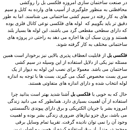
در صنعت ساختمان سازی امروزه فلکسی بل را روکشی
محافظتی به منظور جلوگیری از آسیب های وارده به کابل و سیم
های به کار رفته در سیم کشی ساختمانی می شناسند. اما به طور
دقیق تر باید بگوییم که لوله های فلکسی نوعی کانال فلزی بوده
که دارای سطحی مقطعی گرد می باشند، این لوله ها بسیار بلند
هستند و وزن سبک آن ها اجازه می دهد به راحتی در پروژه های
ساختمانی مختلف به کار گرفته شوند.
فلکسی بل
از قابلیت انعظاف پذیری بالایی نیز برخودار است همین
مسئله نیز یکی از دلایل استفاده از این وسیله در سیم کشی
ساختمان می باشد. معمولا برای نصب این لوله به دیوار از یک
سری بست مخصوص کمک می گیرند، بست ها با توجه به اندازه
لوله انتخاب شده و دارای اندازه های متفاوتی هستند.
حال که به خوبی با
فلکسی بل
آشنا شدید بهتر است بدانید چرا
استفاده از آن اهمیت بسیاری دارد. همانطور که می دانید زندگی
امروزه بشر با جریان الکتریکی و برق دارای پیوندی ناگسستنی
می باشد، برق جزو نیازهای ضروری زندگی بشر بوده و اهمیت
وجود آن را نمی توان نادیده گرفت. تقریبا تمام وسایل برقی
موجود در منزل از برق استفاده کرده از همین رو اصلی ترین