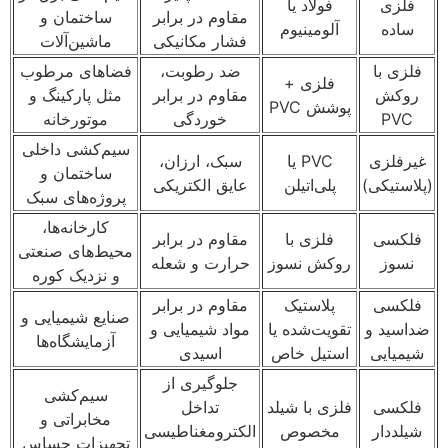
فلزی
فولاد یا
مقاوم در برابر
ساختمان و
ساده
آلومینیوم
فشار مکانیکی
ماشین‌آلات
فلزی با
ضد رطوبت،
فضاهای مرطوب
فلزی +
روکش
مقاوم در برابر
مثل پارکینگ و
پوشش PVC
PVC
خوردگی
موتورخانه
سیم‌کشی داخلی
غیرفلزی
PVC یا
سبک، ارزان،
ساختمان و
(پلاستیکی)
پلی‌اتیلن
عایق الکتریکی
پروژه‌های سبک
کارخانه‌ها،
فلکسی
فلزی با
مقاوم در برابر
محیط‌های صنعتی
نسوز
روکش نسوز
حرارت و شعله
و نزدیک کوره
فلکسی
پلاستیک
مقاوم در برابر
صنایع شیمیایی و
ضداسید و
تقویت‌شده یا
مواد شیمیایی و
آزمایشگاه‌ها
شیمیایی
استیل خاص
اسیدی
جلوگیری از
سیم‌کشی
فلکسی
فلزی با شیلد
تداخل
مخابراتی و
شیلددار
مخصوص
الکترومغناطیسی
تجهیزات حساس