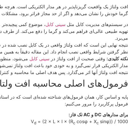
افت ولتاژ یک واقعیت گریزناپذیر در هر مدار الکتریکی است. هرچه 
گرما خودش را نشان می‌دهد و اگر از حد مجاز فراتر برود، مشکلات زنج
در سیستم‌های مدیریت کابل مثل
سینی کابل
، موضوع کمی پیچیده‌تر م
تهویه طبیعی عالی‌ای فراهم می‌کند و گرما را دفع می‌کند. از طرف د
می‌برد.
نتیجه نهایی این است که افت ولتاژ واقعی در یک کابل نصب شده در سی
نظر گرفتن شرایط واقعی نصب انجام داد. این مقاله دقیقاً به همین م
نکته کلیدی:
وقتی صحبت از افت ولتاژ در
سینی کابل
می‌شود، منظور 
مدار الکتریکی قرار نمی‌گیرد و به خودی خود باعث افت ولتاژ نمی‌شو
نتیجه افت ولتاژ آنها اثر می‌گذارد. پس هدف اصلی ما محاسبه و کنتر
فرمول‌های اصلی محاسبه افت ولتا
فرمول پرکاربرد را مرور می‌کنیم:
برای مدارهای DC و AC تک فاز:
V
= (2 × L × I × (R
cosφ + X
sinφ)) / 1000
d
c
c