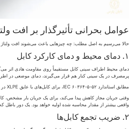
عوامل بحرانی تأثیرگذار بر افت ولت
حالا می‌رسیم به اصل مطلب: چه چیزهایی باعث می‌شوند افت ولتاژ 
۱. دمای محیط و دمای کارکرد کابل
پرمصرف در یک سینی کنار هم قرار می‌گیرند، دمای موضعی در اطراف کابل‌ها می‌تواند تا ۱۰ یا ۱۵ درجه 
مطابق استاندارد IEC ۶۰۳۶۴-۵-۵۲، برای کابل‌های با عایق XLPE در دمای ۳۵ درجه سانتی‌گراد، ضریب تصحیح دما برابر ۰.۸۶ است. یعنی جریان مجاز کابل باید در این عدد ضرب شود.
وقتی جریان مجاز کاهش پیدا می‌کند، برای یک جریان بار مشخص، کابل 
واقعی بیشتر از مقدار محاسبه شده اولیه خواهد بود. یک دور باطل که 
۲. ضریب تجمع کابل‌ها