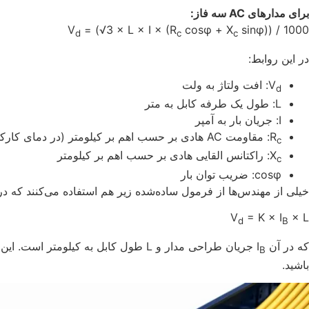
برای مدارهای AC سه فاز:
V
= (√3 × L × I × (R
cosφ + X
sinφ)) / 1000
d
c
c
در این روابط:
V
: افت ولتاژ به ولت
d
L: طول یک طرفه کابل به متر
I: جریان بار به آمپر
R
: مقاومت AC هادی بر حسب اهم بر کیلومتر (در دمای کارکرد)
c
X
: راکتانس القایی هادی بر حسب اهم بر کیلومتر
c
cosφ: ضریب توان بار
خیلی از مهندس‌ها از فرمول ساده‌شده زیر هم استفاده می‌کنند که در آن ضریب K از جداول استاندارد
V
= K × I
× L
d
B
که در آن I
B
باشید.