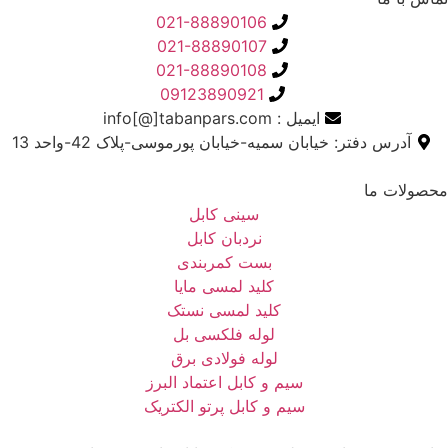
021-88890106
021-88890107
021-88890108
09123890921
ایمیل : info[@]tabanpars.com
آدرس دفتر: خیابان سمیه-خیابان پورموسی-پلاک 42-واحد 13
محصولات ما
سینی کابل
نردبان کابل
بست کمربندی
کلید لمسی مایا
کلید لمسی نستک
لوله فلکسی بل
لوله فولادی برق
سیم و کابل اعتماد البرز
سیم و کابل پرتو الکتریک