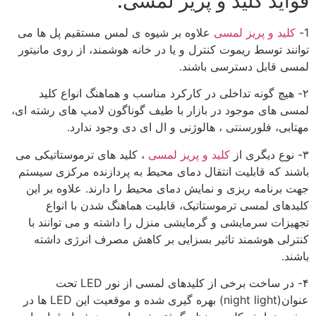
فواید کلید و پریز لمسی:
1-
کلید و پریز لمسی
علاوه بر شیوه ی لمس مستقیم پل ها می
توانند توسط ریموت کنترل و یا در خانه هوشمند، از روی مانیتور
لمسی قابل دسترسی باشند.
۲- هیچ گونه تداخلی در کارکرد مناسب و هماهنگ انواع کلید
لمسی های موجود در بازار با طیف گوناگون لامپ های رشته ای،
مهتابی، فلورسنتی ، هالوژنی و ال ای دی وجود ندارد.
۳- نوع دیگری از
کلید و پریز لمسی
، کلید های ترموستاتیکی می
باشند که قابلیت انتقال دمای محیط به پردازنده مرکزی سیستم
جهت برنامه ریزی و نمایش دمای محیط را دارند. علاوه بر این
کلیدهای لمسی ترموستاتیک، قابلیت هماهنگ شدن با انواع
تجهیزات سرمایشی و گرمایشی منزل را داشته و می توانند با
کنترلی هوشمند تاثیر بسزایی بر کاهش مصرف انرژی داشته
باشند.
۴- در ساخت برخی از کلیدهای لمسی از نور LED تحت
عنوان(night light) بهره گیری شده و موقعیت این LED ها در