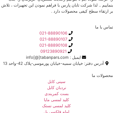
بنماییم .. لذا شرکت تابان پارس با فراهم نمودن این تجهیزات ، تلاش
بر ارتقاء سطح کیفی محصولات دارد .
تماس با ما
021-88890106
021-88890107
021-88890108
09123890921
ایمیل : info[@]tabanpars.com
آدرس دفتر: خیابان سمیه-خیابان پورموسی-پلاک 42-واحد 13
محصولات ما
سینی کابل
نردبان کابل
بست کمربندی
کلید لمسی مایا
کلید لمسی نستک
لوله فلکسی بل