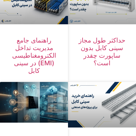
حداکثر طول مجاز
راهنمای جامع
سینی کابل بدون
مدیریت تداخل
ساپورت چقدر
الکترومغناطیسی
است؟
(EMI) در سینی
کابل