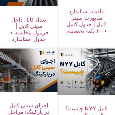
فاصله استاندارد
ساپورت سینی
تعداد کابل داخل
کابل | جدول کامل
سینی کابل |
+ ۲۰ نکته تخصصی
فرمول محاسبه +
جدول استاندارد
اجرای سینی کابل
کابل NYY چیست؟
در پارکینگ؛ مراحل
قیمت، کاربرد و