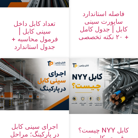
فاصله استاندارد
ساپورت سینی
تعداد کابل داخل
کابل | جدول کامل
سینی کابل |
+ ۲۰ نکته تخصصی
فرمول محاسبه +
جدول استاندارد
اجرای سینی کابل
کابل NYY چیست؟
در پارکینگ؛ مراحل
قیمت، کاربرد و